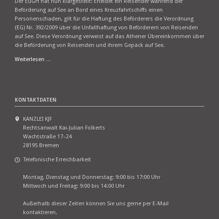
Der EuGH hat nun klargestellt: Erleidet ein Reisender während der
Beförderung auf See an Bord eines Kreuzfahrtschiffs einen
Personenschaden, gilt für die Haftung des Beförderers die Verordnung
(EG) Nr. 392/2009 über die Unfallhaftung von Beförderern von Reisenden
auf See. Diese Verordnung verweist auf das Athener Übereinkommen über
die Beförderung von Reisenden und ihrem Gepäck auf See.
EuGH:
Weiterlesen …
Haftung
bei
Unfällen
auf
KONTAKTDATEN
Kreuzfahrt-
Pauschalreisen
KANZLEI KJF
Rechtsanwalt Kai-Julian Folkerts
Wachtstraße 17–24
28195 Bremen
Telefonische Erreichbarkeit
Montag, Dienstag und Donnerstag: 9:00 bis 17:00 Uhr
Mittwoch und Freitag: 9:00 bis 14:00 Uhr
Außerhalb dieser Zeiten können Sie uns gerne per E-Mail
kontaktieren.