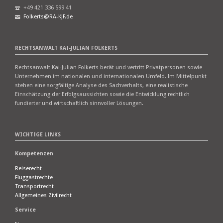
+49 421 336 599 41
Folkerts@RA-KJF.de
RECHTSANWALT KAI-JULIAN FOLKERTS
Rechtsanwalt Kai-Julian Folkerts berät und vertritt Privatpersonen sowie
Unternehmen im nationalen und internationalen Umfeld. Im Mittelpunkt
stehen eine sorgfältige Analyse des Sachverhalts, eine realistische
Einschätzung der Erfolgsaussichten sowie die Entwicklung rechtlich
fundierter und wirtschaftlich sinnvoller Lösungen.
WICHTIGE LINKS
Kompetenzen
Reiserecht
Fluggastrechte
Transportrecht
Allgemeines Zivilrecht
Service