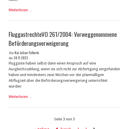
Urteil
Weiterlesen …
des
OLG
Oldenburg:
FluggastrechteVO 261/2004: Vorweggenommene
Keine
Haftung
Beförderungsverweigerung
der
Vermieterin
Von:
Kai-Julian Folkerts
für
Am:
24.11.2023
defekte
Fluggäste haben selbst dann einen Anspruch auf eine
Kaffeekanne
Ausgleichszahlung, wenn sie sich nicht zur Abfertigung eingefunden
in
haben und mindestens zwei Wochen vor der planmäßigen
Ferienwohnung
Abflugzeit über die Beförderungsverweigerung unterrichtet
wurden
FluggastrechteVO
Weiterlesen …
261/2004:
Vorweggenommene
Beförderungsverweigerung
Seite 3 von 3