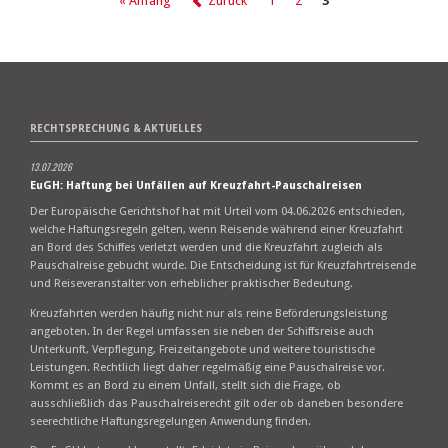
« Anfang
Zurück
1
2
3
RECHTSPRECHUNG & AKTUELLES
13.07.2026
EuGH: Haftung bei Unfällen auf Kreuzfahrt-Pauschalreisen
Der Europäische Gerichtshof hat mit Urteil vom 04.06.2026 entschieden,
welche Haftungsregeln gelten, wenn Reisende während einer Kreuzfahrt
an Bord des Schiffes verletzt werden und die Kreuzfahrt zugleich als
Pauschalreise gebucht wurde. Die Entscheidung ist für Kreuzfahrtreisende
und Reiseveranstalter von erheblicher praktischer Bedeutung.
Kreuzfahrten werden häufig nicht nur als reine Beförderungsleistung
angeboten. In der Regel umfassen sie neben der Schiffsreise auch
Unterkunft, Verpflegung, Freizeitangebote und weitere touristische
Leistungen. Rechtlich liegt daher regelmäßig eine Pauschalreise vor.
Kommt es an Bord zu einem Unfall, stellt sich die Frage, ob
ausschließlich das Pauschalreiserecht gilt oder ob daneben besondere
seerechtliche Haftungsregelungen Anwendung finden.