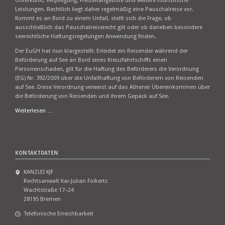
Unterkunft, Verpflegung, Freizeitangebote und weitere touristische
Leistungen. Rechtlich liegt daher regelmäßig eine Pauschalreise vor.
Kommt es an Bord zu einem Unfall, stellt sich die Frage, ob
ausschließlich das Pauschalreiserecht gilt oder ob daneben besondere
seerechtliche Haftungsregelungen Anwendung finden.
Der EuGH hat nun klargestellt: Erleidet ein Reisender während der
Beförderung auf See an Bord eines Kreuzfahrtschiffs einen
Personenschaden, gilt für die Haftung des Beförderers die Verordnung
(EG) Nr. 392/2009 über die Unfallhaftung von Beförderern von Reisenden
auf See. Diese Verordnung verweist auf das Athener Übereinkommen über
die Beförderung von Reisenden und ihrem Gepäck auf See.
EuGH:
Weiterlesen …
Haftung
bei
Unfällen
auf
KONTAKTDATEN
Kreuzfahrt-
Pauschalreisen
KANZLEI KJF
Rechtsanwalt Kai-Julian Folkerts
Wachtstraße 17–24
28195 Bremen
Telefonische Erreichbarkeit