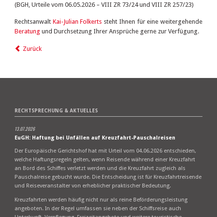
(BGH, Urteile vom 06.05.2026 – VIII ZR 73/24 und VIII ZR 257/23)
Rechtsanwalt
Kai-Julian Folkerts
steht Ihnen für eine weitergehende
Beratung
und Durchsetzung Ihrer Ansprüche gerne zur Verfügung.
Zurück
RECHTSPRECHUNG & AKTUELLES
13.07.2026
EuGH: Haftung bei Unfällen auf Kreuzfahrt-Pauschalreisen
Der Europäische Gerichtshof hat mit Urteil vom 04.06.2026 entschieden,
welche Haftungsregeln gelten, wenn Reisende während einer Kreuzfahrt
an Bord des Schiffes verletzt werden und die Kreuzfahrt zugleich als
Pauschalreise gebucht wurde. Die Entscheidung ist für Kreuzfahrtreisende
und Reiseveranstalter von erheblicher praktischer Bedeutung.
Kreuzfahrten werden häufig nicht nur als reine Beförderungsleistung
angeboten. In der Regel umfassen sie neben der Schiffsreise auch