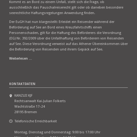
Kommt es an Bord zu einem Unfall, stellt sich die Frage, ob
ausschließlich das Pauschalreiserecht gilt oder ob daneben besondere
seerechtliche Haftungsregelungen Anwendung finden.
Der EuGH hat nun klargestellt: Erleidet ein Reisender während der
Beförderung auf See an Bord eines Kreuzfahrtschiffs einen
Personenschaden, gilt für die Haftung des Beförderers die Verordnung
(EG) Nr. 392/2009 über die Unfallhaftung von Beförderern von Reisenden
auf See. Diese Verordnung verweist auf das Athener Übereinkommen über
die Beförderung von Reisenden und ihrem Gepäck auf See.
EuGH:
Weiterlesen …
Haftung
bei
Unfällen
auf
KONTAKTDATEN
Kreuzfahrt-
Pauschalreisen
KANZLEI KJF
Rechtsanwalt Kai-Julian Folkerts
Wachtstraße 17–24
28195 Bremen
Telefonische Erreichbarkeit
Montag, Dienstag und Donnerstag: 9:00 bis 17:00 Uhr