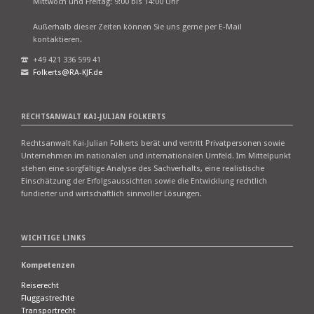
Mittwoch und Freitag: 9:00 bis 14:00 Uhr
Außerhalb dieser Zeiten können Sie uns gerne per E-Mail
kontaktieren.
+49 421 336 599 41
Folkerts@RA-KJF.de
RECHTSANWALT KAI-JULIAN FOLKERTS
Rechtsanwalt Kai-Julian Folkerts berät und vertritt Privatpersonen sowie
Unternehmen im nationalen und internationalen Umfeld. Im Mittelpunkt
stehen eine sorgfältige Analyse des Sachverhalts, eine realistische
Einschätzung der Erfolgsaussichten sowie die Entwicklung rechtlich
fundierter und wirtschaftlich sinnvoller Lösungen.
WICHTIGE LINKS
Kompetenzen
Reiserecht
Fluggastrechte
Transportrecht