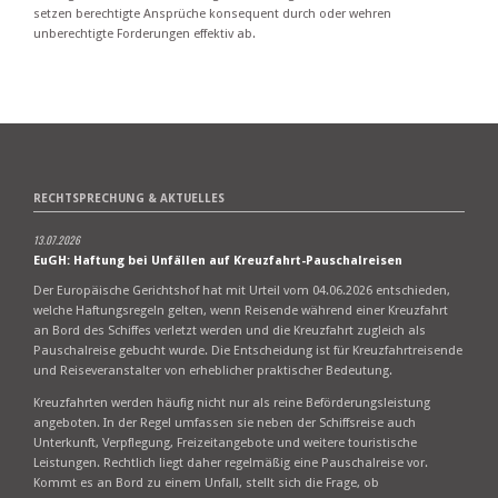
setzen berechtigte Ansprüche konsequent durch oder wehren
unberechtigte Forderungen effektiv ab.
RECHTSPRECHUNG & AKTUELLES
13.07.2026
EuGH: Haftung bei Unfällen auf Kreuzfahrt-Pauschalreisen
Der Europäische Gerichtshof hat mit Urteil vom 04.06.2026 entschieden,
welche Haftungsregeln gelten, wenn Reisende während einer Kreuzfahrt
an Bord des Schiffes verletzt werden und die Kreuzfahrt zugleich als
Pauschalreise gebucht wurde. Die Entscheidung ist für Kreuzfahrtreisende
und Reiseveranstalter von erheblicher praktischer Bedeutung.
Kreuzfahrten werden häufig nicht nur als reine Beförderungsleistung
angeboten. In der Regel umfassen sie neben der Schiffsreise auch
Unterkunft, Verpflegung, Freizeitangebote und weitere touristische
Leistungen. Rechtlich liegt daher regelmäßig eine Pauschalreise vor.
Kommt es an Bord zu einem Unfall, stellt sich die Frage, ob