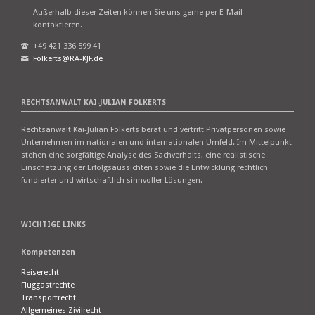
Außerhalb dieser Zeiten können Sie uns gerne per E-Mail
kontaktieren.
+49 421 336 599 41
Folkerts@RA-KJF.de
RECHTSANWALT KAI-JULIAN FOLKERTS
Rechtsanwalt Kai-Julian Folkerts berät und vertritt Privatpersonen sowie
Unternehmen im nationalen und internationalen Umfeld. Im Mittelpunkt
stehen eine sorgfältige Analyse des Sachverhalts, eine realistische
Einschätzung der Erfolgsaussichten sowie die Entwicklung rechtlich
fundierter und wirtschaftlich sinnvoller Lösungen.
WICHTIGE LINKS
Kompetenzen
Reiserecht
Fluggastrechte
Transportrecht
Allgemeines Zivilrecht