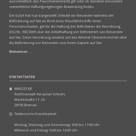
ausschließlich das Pauschalreiserecht gilt oder ob daneben besondere
seerechtliche Haftungsregelungen Anwendung finden.
Der EuGH hat nun klargestellt: Erleidet ein Reisender während der
Beförderung auf See an Bord eines Kreuzfahrtschiffs einen
Personenschaden, gilt für die Haftung des Beförderers die Verordnung
(EG) Nr. 392/2009 über die Unfallhaftung von Beförderern von Reisenden
auf See. Diese Verordnung verweist auf das Athener Übereinkommen über
die Beförderung von Reisenden und ihrem Gepäck auf See.
EuGH:
Weiterlesen …
Haftung
bei
Unfällen
auf
KONTAKTDATEN
Kreuzfahrt-
Pauschalreisen
KANZLEI KJF
Rechtsanwalt Kai-Julian Folkerts
Wachtstraße 17–24
28195 Bremen
Telefonische Erreichbarkeit
Montag, Dienstag und Donnerstag: 9:00 bis 17:00 Uhr
Mittwoch und Freitag: 9:00 bis 14:00 Uhr