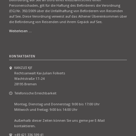
Beförderung auf See an Bord eines Kreuzfahrtschiffs einen
Personenschaden, gilt für die Haftung des Beförderers die Verordnung
(EG) Nr. 392/2009 über die Unfallhaftung von Beförderern von Reisenden
auf See. Diese Verordnung verweist auf das Athener Übereinkommen über
die Beförderung von Reisenden und ihrem Gepäck auf See.
EuGH:
Weiterlesen …
Haftung
bei
Unfällen
auf
KONTAKTDATEN
Kreuzfahrt-
Pauschalreisen
KANZLEI KJF
Rechtsanwalt Kai-Julian Folkerts
Wachtstraße 17–24
28195 Bremen
Telefonische Erreichbarkeit
Montag, Dienstag und Donnerstag: 9:00 bis 17:00 Uhr
Mittwoch und Freitag: 9:00 bis 14:00 Uhr
Außerhalb dieser Zeiten können Sie uns gerne per E-Mail
kontaktieren.
+49 421 336 599 41