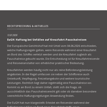
RECHTSPRECHUNG & AKTUELLES
13.07.2026
EuGH: Haftung bei Unfällen auf Kreuzfahrt-Pauschalreisen
Der Europäische Gerichtshof hat mit Urteil vom 04.06.2026 entschieden,
welche Haftungsregeln gelten, wenn Reisende während einer Kreuzfahrt
an Bord des Schiffes verletzt werden und die Kreuzfahrt zugleich als
Pauschalreise gebucht wurde. Die Entscheidung ist für Kreuzfahrtreisende
und Reiseveranstalter von erheblicher praktischer Bedeutung.
Kreuzfahrten werden häufig nicht nur als reine Beförderungsleistung
angeboten. In der Regel umfassen sie neben der Schiffsreise auch
Unterkunft, Verpflegung, Freizeitangebote und weitere touristische
Leistungen. Rechtlich liegt daher regelmäßig eine Pauschalreise vor.
Kommt es an Bord zu einem Unfall, stellt sich die Frage, ob
ausschließlich das Pauschalreiserecht gilt oder ob daneben besondere
seerechtliche Haftungsregelungen Anwendung finden.
Der EuGH hat nun klargestellt: Erleidet ein Reisender während der