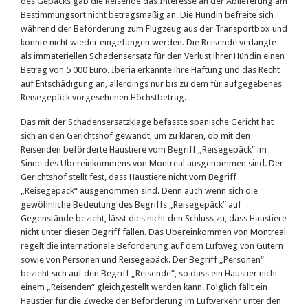
des Gepäcks gab die Reisende das Interesse an der Ablieferung am
Bestimmungsort nicht betragsmäßig an. Die Hündin befreite sich
während der Beförderung zum Flugzeug aus der Transportbox und
konnte nicht wieder eingefangen werden. Die Reisende verlangte
als immateriellen Schadensersatz für den Verlust ihrer Hündin einen
Betrag von 5 000 Euro. Iberia erkannte ihre Haftung und das Recht
auf Entschädigung an, allerdings nur bis zu dem für aufgegebenes
Reisegepäck vorgesehenen Höchstbetrag.
Das mit der Schadensersatzklage befasste spanische Gericht hat
sich an den Gerichtshof gewandt, um zu klären, ob mit den
Reisenden beförderte Haustiere vom Begriff „Reisegepäck“ im
Sinne des Übereinkommens von Montreal ausgenommen sind. Der
Gerichtshof stellt fest, dass Haustiere nicht vom Begriff
„Reisegepäck“ ausgenommen sind. Denn auch wenn sich die
gewöhnliche Bedeutung des Begriffs „Reisegepäck“ auf
Gegenstände bezieht, lässt dies nicht den Schluss zu, dass Haustiere
nicht unter diesen Begriff fallen. Das Übereinkommen von Montreal
regelt die internationale Beförderung auf dem Luftweg von Gütern
sowie von Personen und Reisegepäck. Der Begriff „Personen“
bezieht sich auf den Begriff „Reisende“, so dass ein Haustier nicht
einem „Reisenden“ gleichgestellt werden kann. Folglich fällt ein
Haustier für die Zwecke der Beförderung im Luftverkehr unter den