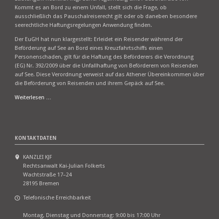
Kommt es an Bord zu einem Unfall, stellt sich die Frage, ob
ausschließlich das Pauschalreiserecht gilt oder ob daneben besondere
seerechtliche Haftungsregelungen Anwendung finden.
Der EuGH hat nun klargestellt: Erleidet ein Reisender während der
Beförderung auf See an Bord eines Kreuzfahrtschiffs einen
Personenschaden, gilt für die Haftung des Beförderers die Verordnung
(EG) Nr. 392/2009 über die Unfallhaftung von Beförderern von Reisenden
auf See. Diese Verordnung verweist auf das Athener Übereinkommen über
die Beförderung von Reisenden und ihrem Gepäck auf See.
EuGH:
Weiterlesen …
Haftung
bei
Unfällen
auf
KONTAKTDATEN
Kreuzfahrt-
Pauschalreisen
KANZLEI KJF
Rechtsanwalt Kai-Julian Folkerts
Wachtstraße 17–24
28195 Bremen
Telefonische Erreichbarkeit
Montag, Dienstag und Donnerstag: 9:00 bis 17:00 Uhr