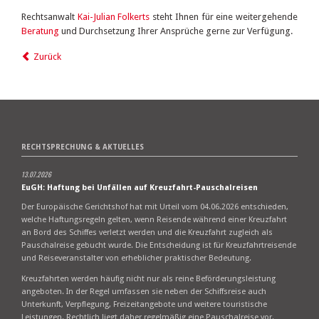
Rechtsanwalt
Kai-Julian Folkerts
steht Ihnen für eine weitergehende
Beratung
und Durchsetzung Ihrer Ansprüche gerne zur Verfügung.
Zurück
RECHTSPRECHUNG & AKTUELLES
13.07.2026
EuGH: Haftung bei Unfällen auf Kreuzfahrt-Pauschalreisen
Der Europäische Gerichtshof hat mit Urteil vom 04.06.2026 entschieden,
welche Haftungsregeln gelten, wenn Reisende während einer Kreuzfahrt
an Bord des Schiffes verletzt werden und die Kreuzfahrt zugleich als
Pauschalreise gebucht wurde. Die Entscheidung ist für Kreuzfahrtreisende
und Reiseveranstalter von erheblicher praktischer Bedeutung.
Kreuzfahrten werden häufig nicht nur als reine Beförderungsleistung
angeboten. In der Regel umfassen sie neben der Schiffsreise auch
Unterkunft, Verpflegung, Freizeitangebote und weitere touristische
Leistungen. Rechtlich liegt daher regelmäßig eine Pauschalreise vor.