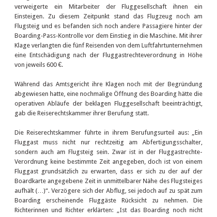
verweigerte ein Mitarbeiter der Fluggesellschaft ihnen ein
Einsteigen. Zu diesem Zeitpunkt stand das Flugzeug noch am
Flugsteig und es befanden sich noch andere Passagiere hinter der
Boarding-Pass-Kontrolle vor dem Einstieg in die Maschine. Mit ihrer
Klage verlangten die fünf Reisenden von dem Luftfahrtunternehmen
eine Entschädigung nach der Fluggastrechteverordnung in Höhe
von jeweils 600 €.
Während das Amtsgericht ihre Klagen noch mit der Begründung
abgewiesen hatte, eine nochmalige Öffnung des Boarding hätte die
operativen Abläufe der beklagen Fluggesellschaft beeinträchtigt,
gab die Reiserechtskammer ihrer Berufung statt.
Die Reiserechtskammer führte in ihrem Berufungsurteil aus: „Ein
Fluggast muss nicht nur rechtzeitig am Abfertigungsschalter,
sondern auch am Flugsteig sein. Zwar ist in der Fluggastrechte-
Verordnung keine bestimmte Zeit angegeben, doch ist von einem
Fluggast grundsätzlich zu erwarten, dass er sich zu der auf der
Boardkarte angegebene Zeit in unmittelbarer Nähe des Flugsteiges
aufhält (…)“. Verzögere sich der Abflug, sei jedoch auf zu spät zum
Boarding erscheinende Fluggäste Rücksicht zu nehmen. Die
Richterinnen und Richter erklärten: „Ist das Boarding noch nicht