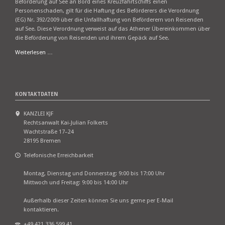
Beförderung auf See an Bord eines Kreuzfahrtschiffs einen
Personenschaden, gilt für die Haftung des Beförderers die Verordnung
(EG) Nr. 392/2009 über die Unfallhaftung von Beförderern von Reisenden
auf See. Diese Verordnung verweist auf das Athener Übereinkommen über
die Beförderung von Reisenden und ihrem Gepäck auf See.
EuGH:
Weiterlesen …
Haftung
bei
Unfällen
auf
KONTAKTDATEN
Kreuzfahrt-
Pauschalreisen
KANZLEI KJF
Rechtsanwalt Kai-Julian Folkerts
Wachtstraße 17–24
28195 Bremen
Telefonische Erreichbarkeit
Montag, Dienstag und Donnerstag: 9:00 bis 17:00 Uhr
Mittwoch und Freitag: 9:00 bis 14:00 Uhr
Außerhalb dieser Zeiten können Sie uns gerne per E-Mail
kontaktieren.
+49 421 336 599 41