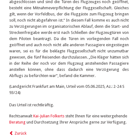
abgeschlossen und sind die Türen des Flugzeuges noch geöffnet,
besteht eine Mitnahmeverpflichtung der Fluggesellschaft. Gleiches
gilt, wenn der Vorfeldbus, der die Fluggäste zum Flugzeug bringen
soll, noch nicht abgefahren ist.“ In diesem Fall komme es auch nicht
zu Verzögerungen im organisatorischen Ablauf, denn die Start- und
Streckenfreigabe werde erst nach Schließen der Flugzeugtüren von
dem Piloten beantragt. Da die Türen im vorliegenden Fall noch
geöffnet und auch noch nicht alle anderen Passagiere eingestiegen
waren, sei es für die beklagte Fluggesellschaft nicht unzumutbar
gewesen, die fünf Reisenden durchzulassen. „Die Kläger hätten sich
in der Reihe der noch vor dem Flugzeug anstehenden Passagiere
anstellen können, ohne dass dadurch eine Verzögerung des
Abflugs zu befürchten war“, befand die Kammer.
(Landgericht Frankfurt am Main, Urteil vom 05.06.2025, Az.: 2-24 S
93/24)
Das Urteil ist rechtkräftig.
Rechtsanwalt
Kai-Julian Folkerts
steht Ihnen für eine weitergehende
Beratung
und Durchsetzung Ihrer Ansprüche gerne zur Verfügung.
Zurück