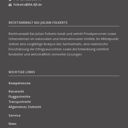
Folkerts@RA-KJF.de
RECHTSANWALT KAI-JULIAN FOLKERTS
Rechtsanwalt Kai-Julian Folkerts berät und vertritt Privatpersonen sowie
Unternehmen im nationalen und internationalen Umfeld. Im Mittelpunkt
stehen eine sorgfältige Analyse des Sachverhalts, eine realistische
Einschätzung der Erfolgsaussichten sowie die Entwicklung rechtlich
fundierter und wirtschaftlich sinnvoller Lösungen.
WICHTIGE LINKS
Kompetenzen
Reiserecht
Fluggastrechte
Transportrecht
Allgemeines Zivilrecht
Service
News