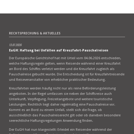
RECHTSPRECHUNG & AKTUELLES
13.07.2026
EuGH: Haftung bei Unfällen auf Kreuzfahrt-Pauschalreisen
Der Europäische Gerichtshof hat mit Urteil vom 04.06.2026 entschieden,
welche Haftungsregeln gelten, wenn Reisende während einer Kreuzfahrt
an Bord des Schiffes verletzt werden und die Kreuzfahrt zugleich als
Pauschalreise gebucht wurde. Die Entscheidung ist für Kreuzfahrtreisende
und Reiseveranstalter von erheblicher praktischer Bedeutung.
Kreuzfahrten werden häufig nicht nur als reine Beförderungsleistung
angeboten. In der Regel umfassen sie neben der Schiffsreise auch
Unterkunft, Verpflegung, Freizeitangebote und weitere touristische
Leistungen. Rechtlich liegt daher regelmäßig eine Pauschalreise vor.
Kommt es an Bord zu einem Unfall, stellt sich die Frage, ob
ausschließlich das Pauschalreiserecht gilt oder ob daneben besondere
seerechtliche Haftungsregelungen Anwendung finden.
Der EuGH hat nun klargestellt: Erleidet ein Reisender während der